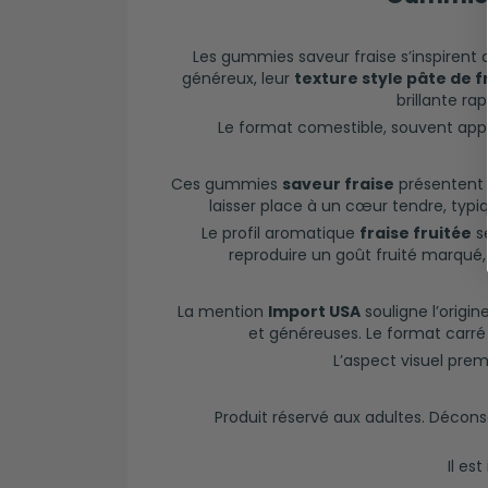
Les gummies saveur fraise s’inspirent
généreux, leur
texture style pâte de f
brillante ra
Le format comestible, souvent appel
Ces gummies
saveur fraise
présentent
laisser place à un cœur tendre, typ
Le profil aromatique
fraise fruitée
se
reproduire un goût fruité marqué,
La mention
Import USA
souligne l’origi
et généreuses. Le format carré é
L’aspect visuel pre
Produit réservé aux adultes. Décons
Il es