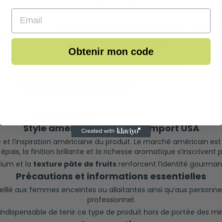
Présentation générale
Email
 directement des
confiseries américaines premium
.
Import 
ruits
et leur enrobage délicat de
sucre cristallisé
. Visuellement
ppellent les célèbres
bonbons fruités américains
venus d’outre
Obtenir mon code
é “edible” aux États-Unis, présente des spécificités différente
Texture et profil aromatique
 une
texture moelleuse et fondante
. L’enrobage sucré appor
ique des
pâtes de fruits américaines
. Cette combinaison offre
 caractérise par une dominante sucrée accompagnée d’une légèr
 fidèle au
style américain
. L’intensité aromatique reste consta
Style américain et qualité Import USA
ne et l’inspiration américaine du produit. Le marché américain es
pais, la finition brillante et la richesse aromatique s’inscrivent
mium et la
texture pâte de fruits
renforcent l’identité gourma
Précautions et informations essentielles
eillé aux femmes enceintes ou allaitantes ainsi qu’aux personn
professionnel.
t indispensable de tenir ce type de produit hors de portée des mi