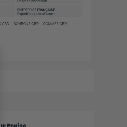
En toute discrétion
ENTREPRISE FRANÇAISE
Expédié depuis la France
S CBD
BONBONS CBD
GOMMES CBD
r Fraise