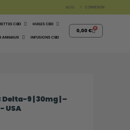
CONNEXION
BLOG
RETTES CBD
HUILES CBD
0,00 €
R ANIMAUX
INFUSIONS CBD
elta-9 | 30mg | –
 - USA