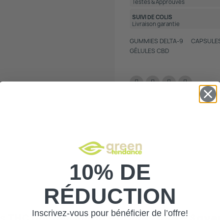
Testés & Approuvés
SUIVI DE COLIS
Livraison garantie
GUMMIES DELTA-9
CAPSULE
GÉLULES CBD
10% DE
RÉDUCTION
Inscrivez-vous pour bénéficier de l’offre!
 THC Delta-9 30mg –
Import USA
–
Saveu