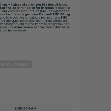
30mg
–
Puissants
et
importés des USA
, ces
ur fraise
offrent un
effet intense
et durable.
ruits
, enrobée de sucre, assure une expérience
 bouche. Chaque
gummy Delta-9 THC 30mg
te, idéale pour les amateurs recherchant
THC
m. Fabriqués selon des standards stricts, ces
mbinent saveur fruitée, montée progressive et
s pour une
expérience récréative intense
au
goût fraise sucré.
ER AU PANIER
LIVRAISON 48H