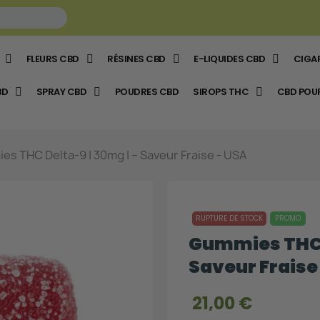
FLEURS CBD
RÉSINES CBD
E-LIQUIDES CBD
CIGA
BD
SPRAY CBD
POUDRES CBD
SIROPS THC
CBD POU
s THC Delta-9 | 30mg | – Saveur Fraise - USA
RUPTURE DE STOCK
PROMO
Gummies THC D
Saveur Fraise
21,00 €