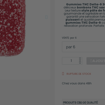
Gummies THC Delta-9 
délicieux
bonbons THC save
Leur texture
style pâte de f
gourmande et agréable en
garantit une sensation for
puissant
et qualité premiu
gummies THC Delta-9
co
relaxation profonde. Parfait
VENTE
par 6
AJOUT
RUPTURE DE STOCK
Chez vous dans 48h
PRODUITS CBD DE QUALITÉ