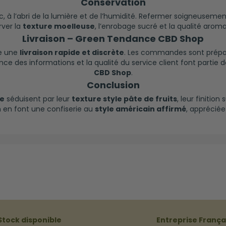
Conservation
c, à l’abri de la lumière et de l’humidité. Refermer soigneuseme
rver la
texture moelleuse
, l’enrobage sucré et la qualité aroma
Livraison – Green Tendance CBD Shop
e une
livraison rapide et discrète
. Les commandes sont prépar
rence des informations et la qualité du service client font part
CBD Shop
.
Conclusion
se
séduisent par leur
texture style pâte de fruits
, leur finition
m en font une confiserie au
style américain affirmé
, appréciée
Stock disponible
Entreprise França