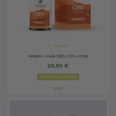
EN STOCK
Felidiol – Huile CBD | 10% | Chat
29,90 €
AJOUTER AU PANIER




