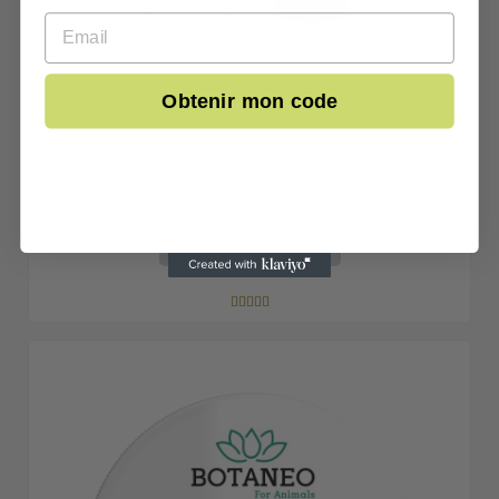
Email
Obtenir mon code
RUPTURE DE STOCK
Huile CBD 2.5% pour chats – PAWELL – 10ml
24,90 €
AJOUTER AU PANIER




