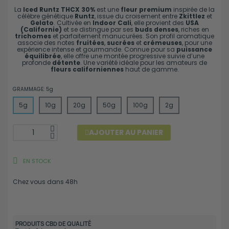
La
Iced Runtz THCX 30%
est une
fleur premium
inspirée de la
célèbre génétique
Runtz
, issue du croisement entre
Zkittlez
et
Gelato
. Cultivée en
Indoor Cali
, elle provient des
USA
(Californie)
et se distingue par ses
buds denses
, riches en
trichomes
et parfaitement manucurées. Son profil aromatique
associe des notes
fruitées
,
sucrées
et
crémeuses
, pour une
expérience intense et gourmande. Connue pour sa
puissance
équilibrée
, elle offre une montée progressive suivie d’une
profonde
détente
. Une variété idéale pour les amateurs de
fleurs californiennes
haut de gamme.
GRAMMAGE
5g
5g
10g
20g
50g
100g
2g
AJOUTER AU PANIER
EN STOCK
Chez vous dans 48h
PRODUITS CBD DE QUALITÉ